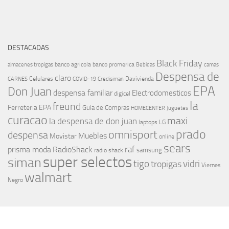
DESTACADAS
Black Friday
banco agricola
banco promerica
almacenes tropigas
Bebidas
camas
Despensa de
claro
Celulares
Davivienda
CARNES
COVID-19
Credisiman
EPA
Don Juan
despensa familiar
Electrodomesticos
digicel
la
freund
Ferreteria EPA
Guia de Compras
HOMECENTER
Juguetes
curacao
maxi
la despensa de don juan
laptops
LG
prado
omnisport
despensa
Muebles
Movistar
online
sears
raf
prisma moda
RadioShack
samsung
radio shack
super selectos
siman
tigo
vidri
tropigas
Viernes
walmart
Negro
MÁS