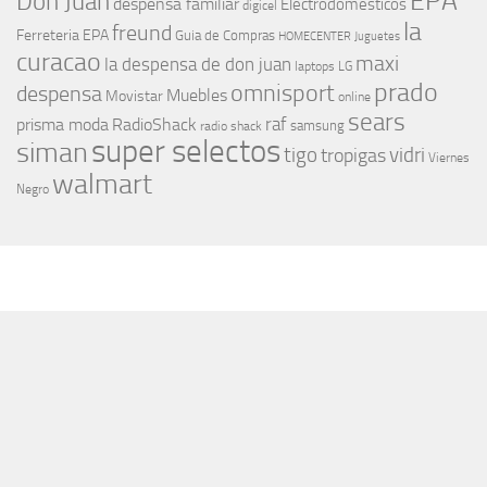
EPA
Don Juan
despensa familiar
Electrodomesticos
digicel
la
freund
Ferreteria EPA
Guia de Compras
HOMECENTER
Juguetes
curacao
maxi
la despensa de don juan
laptops
LG
prado
omnisport
despensa
Muebles
Movistar
online
sears
raf
prisma moda
RadioShack
samsung
radio shack
super selectos
siman
tigo
vidri
tropigas
Viernes
walmart
Negro
MÁS