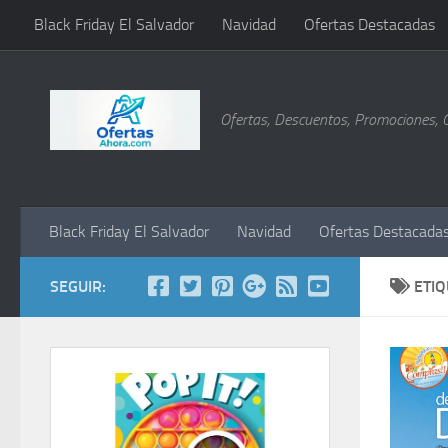
Black Friday El Salvador
Navidad
Ofertas Destacadas
Saltar al contenido
Ofertas, Descuentos, Promociones, 
Black Friday El Salvador
Navidad
Ofertas Destacada
SEGUIR:
ETI