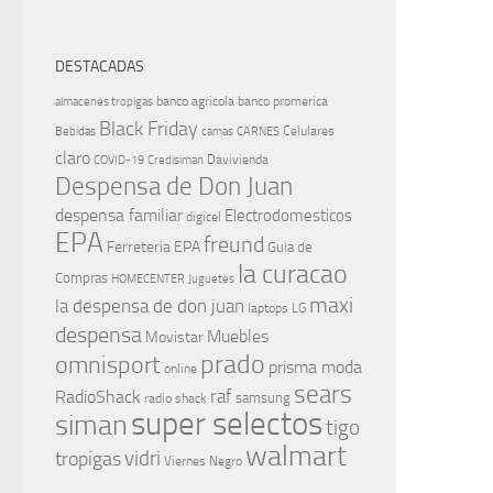
DESTACADAS
banco agricola
banco promerica
almacenes tropigas
Black Friday
Celulares
Bebidas
camas
CARNES
claro
Davivienda
COVID-19
Credisiman
Despensa de Don Juan
despensa familiar
Electrodomesticos
digicel
EPA
freund
Ferreteria EPA
Guia de
la curacao
Compras
HOMECENTER
Juguetes
maxi
la despensa de don juan
laptops
LG
despensa
Muebles
Movistar
prado
omnisport
prisma moda
online
sears
raf
RadioShack
samsung
radio shack
super selectos
siman
tigo
walmart
vidri
tropigas
Viernes Negro