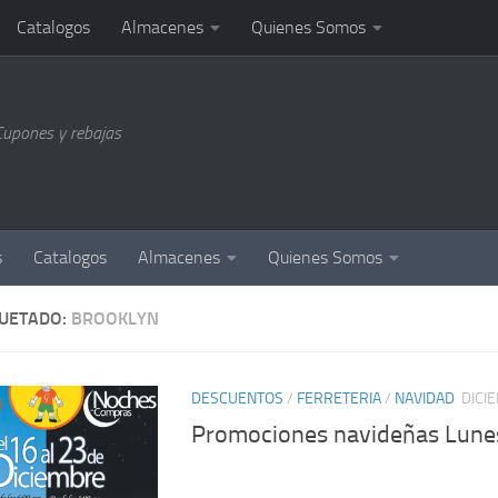
Catalogos
Almacenes
Quienes Somos
Cupones y rebajas
s
Catalogos
Almacenes
Quienes Somos
QUETADO:
BROOKLYN
DESCUENTOS
/
FERRETERIA
/
NAVIDAD
DICI
Promociones navideñas Lune