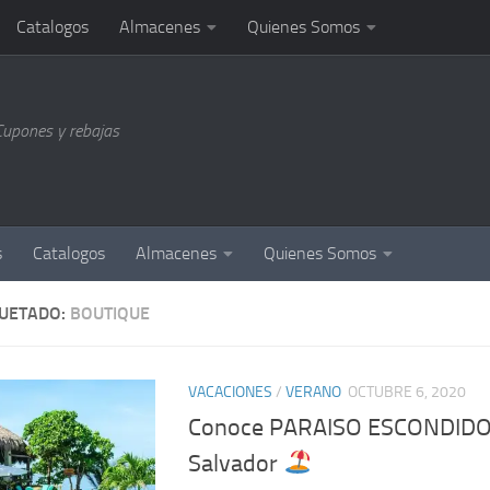
Catalogos
Almacenes
Quienes Somos
Cupones y rebajas
s
Catalogos
Almacenes
Quienes Somos
QUETADO:
BOUTIQUE
VACACIONES
/
VERANO
OCTUBRE 6, 2020
Conoce PARAISO ESCONDIDO 
Salvador