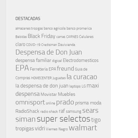
DESTACADAS
banco agricola
banco promerica
almacenes tropigas
Black Friday
Celulares
Bebidas
camas
CARNES
claro
Davivienda
COVID-19
Credisiman
Despensa de Don Juan
despensa familiar
Electrodomesticos
digicel
EPA
freund
Ferreteria EPA
Guia de
la curacao
Compras
HOMECENTER
Juguetes
maxi
la despensa de don juan
laptops
LG
despensa
Muebles
Movistar
prado
omnisport
prisma moda
online
sears
raf
RadioShack
samsung
radio shack
super selectos
siman
tigo
walmart
vidri
tropigas
Viernes Negro