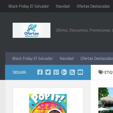
Black Friday El Salvador
Navidad
Ofertas Destacadas
Saltar al contenido
Ofertas, Descuentos, Promociones, 
Black Friday El Salvador
Navidad
Ofertas Destacada
SEGUIR:
ETI