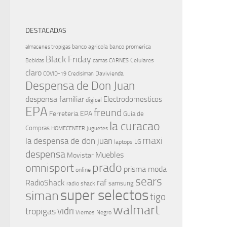
DESTACADAS
banco agricola
banco promerica
almacenes tropigas
Black Friday
Celulares
Bebidas
camas
CARNES
claro
Davivienda
COVID-19
Credisiman
Despensa de Don Juan
despensa familiar
Electrodomesticos
digicel
EPA
freund
Ferreteria EPA
Guia de
la curacao
Compras
HOMECENTER
Juguetes
maxi
la despensa de don juan
laptops
LG
despensa
Muebles
Movistar
prado
omnisport
prisma moda
online
sears
raf
RadioShack
samsung
radio shack
super selectos
siman
tigo
walmart
vidri
tropigas
Viernes Negro