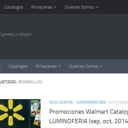
Catalogos
Almacenes
Quienes Somos
Cupones y rebajas
s
Catalogos
Almacenes
Quienes Somos
QUETADO:
BOMBILLOS
DESCUENTOS
/
SUPERMERCADO
SEPTIEMBR
Promociones Walmart Catalo
LUMINOFERIA (sep, oct, 2014