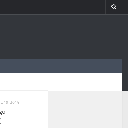
MÁS
E 19, 2014
go
)