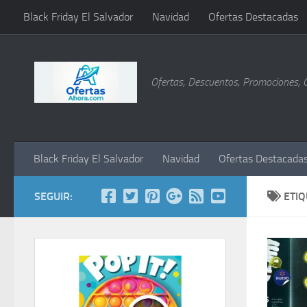
Black Friday El Salvador
Navidad
Ofertas Destacadas
Saltar al contenido
Ofertas, Descuentos, Promociones, 
Black Friday El Salvador
Navidad
Ofertas Destacada
SEGUIR:
ETI