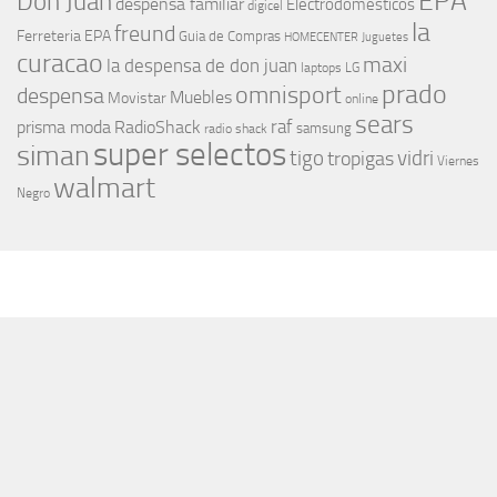
EPA
Don Juan
despensa familiar
Electrodomesticos
digicel
la
freund
Ferreteria EPA
Guia de Compras
HOMECENTER
Juguetes
curacao
maxi
la despensa de don juan
laptops
LG
prado
omnisport
despensa
Muebles
Movistar
online
sears
raf
prisma moda
RadioShack
samsung
radio shack
super selectos
siman
tigo
vidri
tropigas
Viernes
walmart
Negro
MÁS