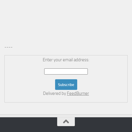
----
Enter your email address:
Delivered by
FeedBurner