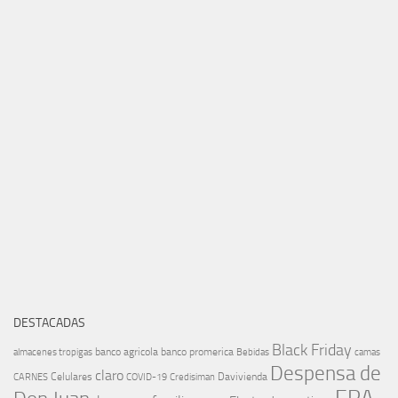
DESTACADAS
Black Friday
banco agricola
banco promerica
almacenes tropigas
Bebidas
camas
Despensa de
claro
Celulares
Davivienda
CARNES
COVID-19
Credisiman