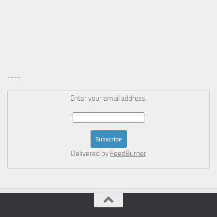
----
Enter your email address:
Delivered by
FeedBurner