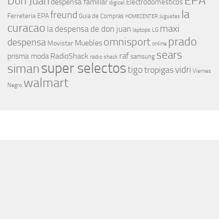
EPA
Don Juan
despensa familiar
Electrodomesticos
digicel
la
freund
Ferreteria EPA
Guia de Compras
HOMECENTER
Juguetes
curacao
maxi
la despensa de don juan
laptops
LG
prado
omnisport
despensa
Muebles
Movistar
online
sears
raf
prisma moda
RadioShack
samsung
radio shack
super selectos
siman
tigo
vidri
tropigas
Viernes
walmart
Negro
MÁS