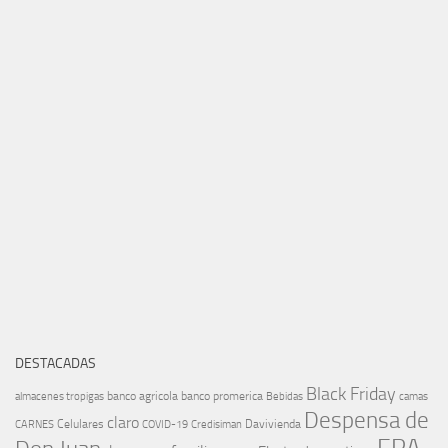
DESTACADAS
Black Friday
banco agricola
banco promerica
almacenes tropigas
Bebidas
camas
Despensa de
claro
Celulares
Davivienda
CARNES
COVID-19
Credisiman