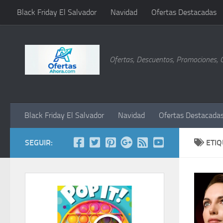
Black Friday El Salvador
Navidad
Ofertas Destacadas
Saltar al contenido
Ofertas, Descuentos, Promociones, 
Black Friday El Salvador
Navidad
Ofertas Destacada
SEGUIR:
ETI