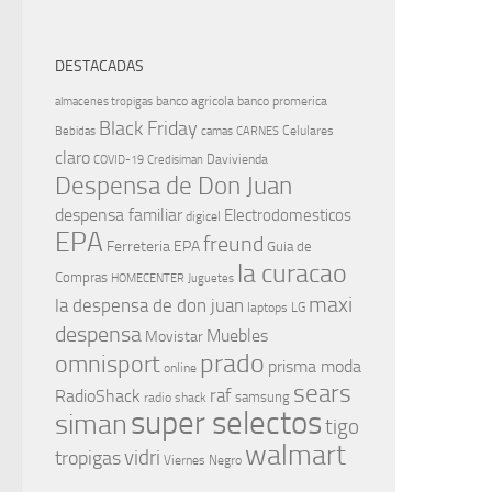
DESTACADAS
banco agricola
banco promerica
almacenes tropigas
Black Friday
Celulares
Bebidas
camas
CARNES
claro
Davivienda
COVID-19
Credisiman
Despensa de Don Juan
despensa familiar
Electrodomesticos
digicel
EPA
freund
Ferreteria EPA
Guia de
la curacao
Compras
HOMECENTER
Juguetes
maxi
la despensa de don juan
laptops
LG
despensa
Muebles
Movistar
prado
omnisport
prisma moda
online
sears
raf
RadioShack
samsung
radio shack
super selectos
siman
tigo
walmart
vidri
tropigas
Viernes Negro