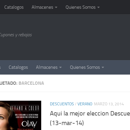
Catalogos
Almacenes
Quienes Somos
Cupones y rebajas
s
Catalogos
Almacenes
Quienes Somos
QUETADO:
BARCELONA
DESCUENTOS
/
VERANO
MARZO 13, 2014
Aqui la mejor eleccion Descu
(13-mar-14)