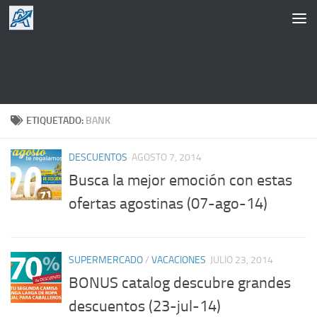
Saltar al contenido
ETIQUETADO:
BANK
DESCUENTOS
AGOSTO 7, 2014
Busca la mejor emoción con estas
ofertas agostinas (07-ago-14)
SUPERMERCADO
/
VACACIONES
JULIO 23, 2014
BONUS catalog descubre grandes
descuentos (23-jul-14)