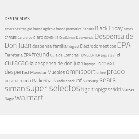
DESTACADAS
Black Friday
banco agricola
banco promerica
almacenes tropigas
Bebidas
camas
Despensa de
claro
Celulares
Davivienda
CARNES
COVID-19
Credisiman
EPA
Don Juan
despensa familiar
Electrodomesticos
digicel
la
freund
Ferreteria EPA
Guia de Compras
HOMECENTER
Juguetes
curacao
maxi
la despensa de don juan
laptops
LG
prado
omnisport
despensa
Muebles
Movistar
online
sears
raf
prisma moda
RadioShack
samsung
radio shack
super selectos
siman
tigo
vidri
tropigas
Viernes
walmart
Negro
MÁS