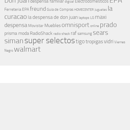
EPA
Don Juan
despensa familiar
Electrodomesticos
digicel
la
freund
Ferreteria EPA
Guia de Compras
HOMECENTER
Juguetes
curacao
maxi
la despensa de don juan
laptops
LG
prado
omnisport
despensa
Muebles
Movistar
online
sears
raf
prisma moda
RadioShack
samsung
radio shack
super selectos
siman
tigo
vidri
tropigas
Viernes
walmart
Negro
MÁS