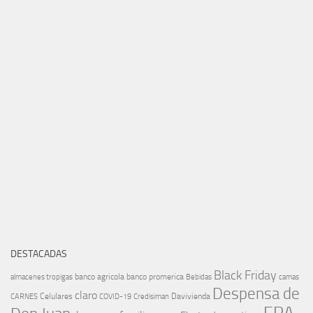
DESTACADAS
Black Friday
banco agricola
banco promerica
almacenes tropigas
Bebidas
camas
Despensa de
claro
Celulares
Davivienda
CARNES
COVID-19
Credisiman