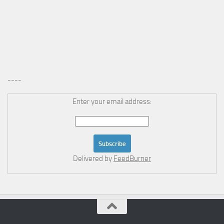
----
Enter your email address:
Delivered by
FeedBurner