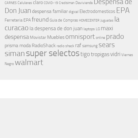
Despensa de
claro
Celulares
Davivienda
CARNES
COVID-19
Credisiman
EPA
Don Juan
despensa familiar
Electrodomesticos
digicel
la
freund
Ferreteria EPA
Guia de Compras
HOMECENTER
Juguetes
curacao
maxi
la despensa de don juan
laptops
LG
prado
omnisport
despensa
Muebles
Movistar
online
sears
raf
prisma moda
RadioShack
samsung
radio shack
super selectos
siman
tigo
vidri
tropigas
Viernes
walmart
Negro
MÁS