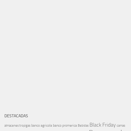
DESTACADAS
Black Friday
banco agricola
banco promerica
almacenes tropigas
Bebidas
camas