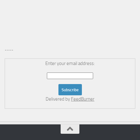
----
Enter your email address:
Delivered by
FeedBurner