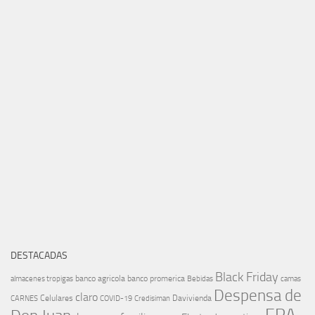
DESTACADAS
Black Friday
banco agricola
banco promerica
almacenes tropigas
Bebidas
camas
Despensa de
claro
Celulares
Davivienda
CARNES
COVID-19
Credisiman