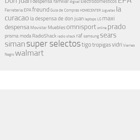
EPA
Don Juan
despensa familiar
Electrodomesticos
digicel
la
freund
Ferreteria EPA
Guia de Compras
HOMECENTER
Juguetes
curacao
maxi
la despensa de don juan
laptops
LG
prado
omnisport
despensa
Muebles
Movistar
online
sears
raf
prisma moda
RadioShack
samsung
radio shack
super selectos
siman
tigo
vidri
tropigas
Viernes
walmart
Negro
MÁS