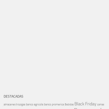
DESTACADAS
Black Friday
banco agricola
banco promerica
almacenes tropigas
Bebidas
camas