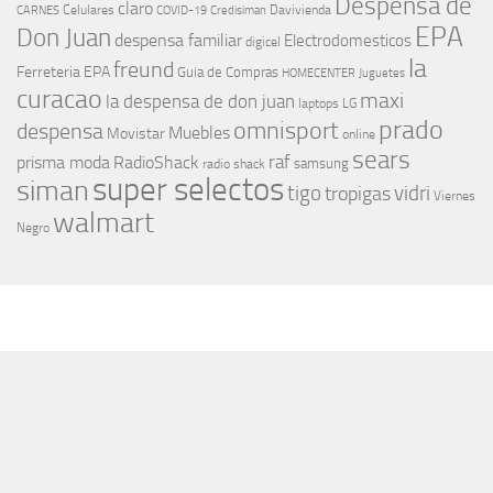
Despensa de
claro
Celulares
Davivienda
CARNES
COVID-19
Credisiman
EPA
Don Juan
despensa familiar
Electrodomesticos
digicel
la
freund
Ferreteria EPA
Guia de Compras
HOMECENTER
Juguetes
curacao
maxi
la despensa de don juan
laptops
LG
prado
omnisport
despensa
Muebles
Movistar
online
sears
raf
prisma moda
RadioShack
samsung
radio shack
super selectos
siman
tigo
vidri
tropigas
Viernes
walmart
Negro
MÁS