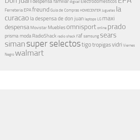
EPA
Don Juan
despensa familiar
Electrodomesticos
digicel
la
freund
Ferreteria EPA
Guia de Compras
HOMECENTER
Juguetes
curacao
maxi
la despensa de don juan
laptops
LG
prado
omnisport
despensa
Muebles
Movistar
online
sears
raf
prisma moda
RadioShack
samsung
radio shack
super selectos
siman
tigo
vidri
tropigas
Viernes
walmart
Negro
MÁS