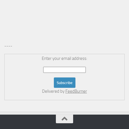
----
Enter your email address:
Delivered by
FeedBurner