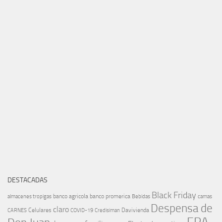
DESTACADAS
Black Friday
banco agricola
banco promerica
almacenes tropigas
Bebidas
camas
Despensa de
claro
Celulares
Davivienda
CARNES
COVID-19
Credisiman