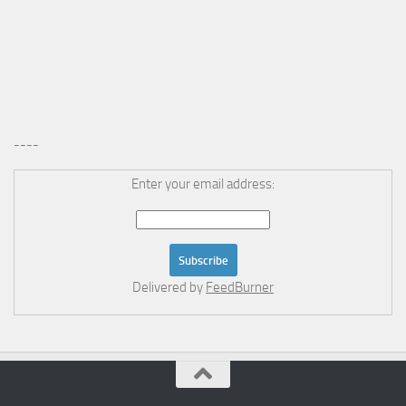
----
Enter your email address:
Delivered by
FeedBurner