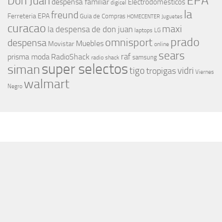
EPA
Don Juan
despensa familiar
Electrodomesticos
digicel
la
freund
Ferreteria EPA
Guia de Compras
HOMECENTER
Juguetes
curacao
maxi
la despensa de don juan
laptops
LG
prado
omnisport
despensa
Muebles
Movistar
online
sears
raf
prisma moda
RadioShack
samsung
radio shack
super selectos
siman
tigo
vidri
tropigas
Viernes
walmart
Negro
MÁS