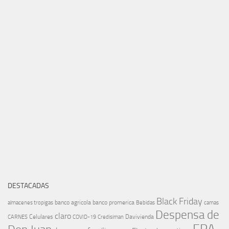
DESTACADAS
Black Friday
banco agricola
banco promerica
almacenes tropigas
Bebidas
camas
Despensa de
claro
Celulares
Davivienda
CARNES
COVID-19
Credisiman