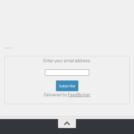
----
Enter your email address:
Delivered by
FeedBurner