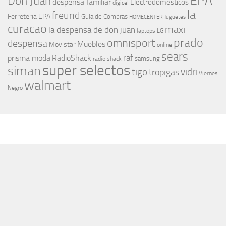
EPA
Don Juan
despensa familiar
Electrodomesticos
digicel
la
freund
Ferreteria EPA
Guia de Compras
HOMECENTER
Juguetes
curacao
maxi
la despensa de don juan
laptops
LG
prado
omnisport
despensa
Muebles
Movistar
online
sears
raf
prisma moda
RadioShack
samsung
radio shack
super selectos
siman
tigo
vidri
tropigas
Viernes
walmart
Negro
MÁS