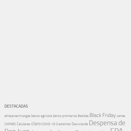
DESTACADAS
Black Friday
banco agricola
banco promerica
almacenes tropigas
Bebidas
camas
Despensa de
claro
Celulares
Davivienda
CARNES
COVID-19
Credisiman