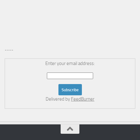
----
Enter your email address:
Delivered by
FeedBurner