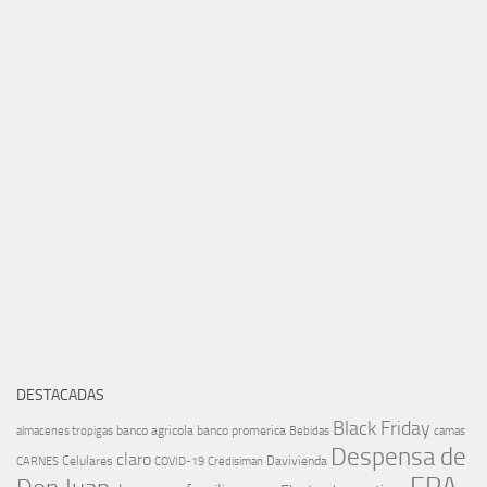
DESTACADAS
Black Friday
banco agricola
banco promerica
almacenes tropigas
Bebidas
camas
Despensa de
claro
Celulares
Davivienda
CARNES
COVID-19
Credisiman