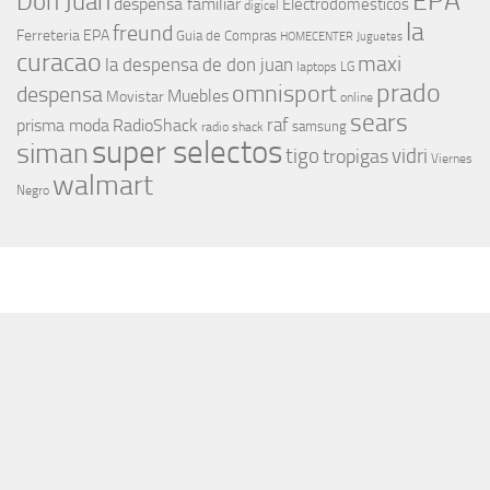
EPA
Don Juan
despensa familiar
Electrodomesticos
digicel
la
freund
Ferreteria EPA
Guia de Compras
HOMECENTER
Juguetes
curacao
maxi
la despensa de don juan
laptops
LG
prado
omnisport
despensa
Muebles
Movistar
online
sears
raf
prisma moda
RadioShack
samsung
radio shack
super selectos
siman
tigo
vidri
tropigas
Viernes
walmart
Negro
MÁS