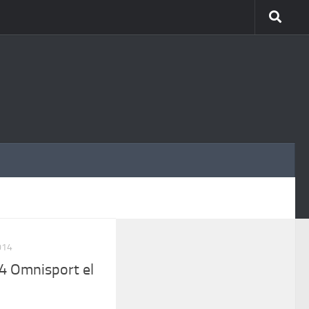
MÁS
014
 Omnisport el