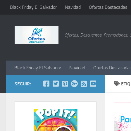
Black Friday El Salvador
Navidad
Ofertas Destacadas
Saltar al contenido
Ofertas, Descuentos, Promociones, 
Black Friday El Salvador
Navidad
Ofertas Destacada
SEGUIR:
ETI