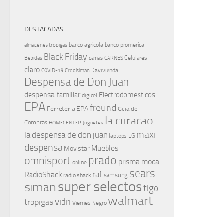
DESTACADAS
banco agricola
banco promerica
almacenes tropigas
Black Friday
Celulares
Bebidas
camas
CARNES
claro
Davivienda
COVID-19
Credisiman
Despensa de Don Juan
despensa familiar
Electrodomesticos
digicel
EPA
freund
Ferreteria EPA
Guia de
la curacao
Compras
HOMECENTER
Juguetes
maxi
la despensa de don juan
laptops
LG
despensa
Muebles
Movistar
prado
omnisport
prisma moda
online
sears
raf
RadioShack
samsung
radio shack
super selectos
siman
tigo
walmart
vidri
tropigas
Viernes Negro