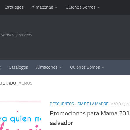
Catalogos
Almacenes
Quienes Somos
Cupones y rebajas
s
Catalogos
Almacenes
Quienes Somos
QUETADO:
ACROS
DESCUENTOS
/
DIA DE LA MADRE
MAYO 8, 2
Promociones para Mama 2014
salvador