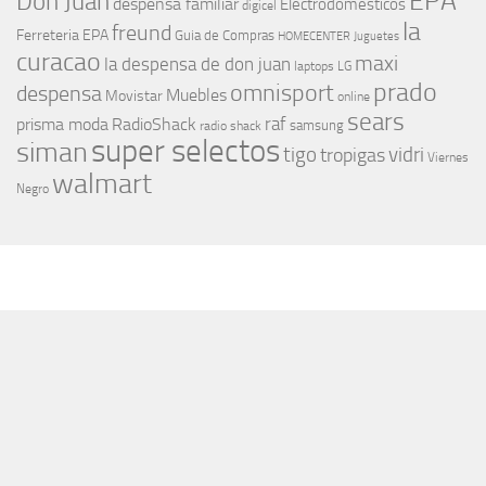
EPA
Don Juan
despensa familiar
Electrodomesticos
digicel
la
freund
Ferreteria EPA
Guia de Compras
HOMECENTER
Juguetes
curacao
maxi
la despensa de don juan
laptops
LG
prado
omnisport
despensa
Muebles
Movistar
online
sears
raf
prisma moda
RadioShack
samsung
radio shack
super selectos
siman
tigo
vidri
tropigas
Viernes
walmart
Negro
MÁS