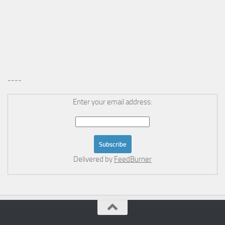
----
Enter your email address:
Delivered by
FeedBurner