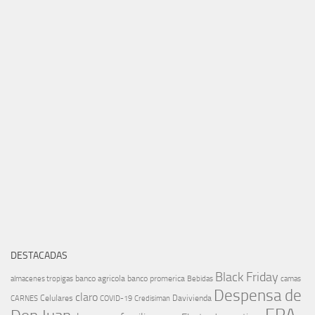
DESTACADAS
Black Friday
banco agricola
banco promerica
almacenes tropigas
Bebidas
camas
Despensa de
claro
Celulares
Davivienda
CARNES
COVID-19
Credisiman