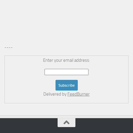
----
Enter your email address:
Delivered by
FeedBurner