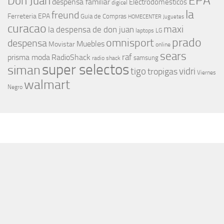
EPA
Don Juan
despensa familiar
Electrodomesticos
digicel
la
freund
Ferreteria EPA
Guia de Compras
HOMECENTER
Juguetes
curacao
maxi
la despensa de don juan
laptops
LG
prado
omnisport
despensa
Muebles
Movistar
online
sears
raf
prisma moda
RadioShack
samsung
radio shack
super selectos
siman
tigo
vidri
tropigas
Viernes
walmart
Negro
MÁS