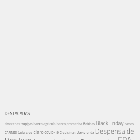
DESTACADAS
Black Friday
banco agricola
banco promerica
almacenes tropigas
Bebidas
camas
Despensa de
claro
Celulares
Davivienda
CARNES
COVID-19
Credisiman