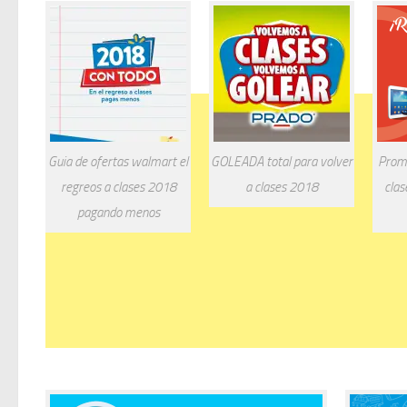
Guia de ofertas walmart el
GOLEADA total para volver
Promo
regreos a clases 2018
a clases 2018
clas
pagando menos