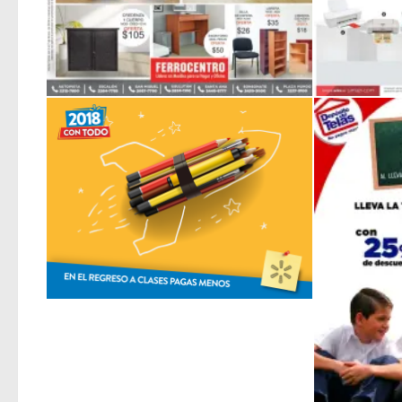
FERROCENTRO muebles libreas escritorios sillas para regresar a clases 2018
El regreso a clase de WALMART pagando menos