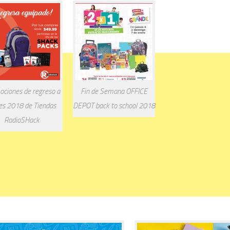
ciones de regreso a
Fin de Semana OFFICE
es 2018 de Tiendas
DEPOT back to school 2018
RadioSHack