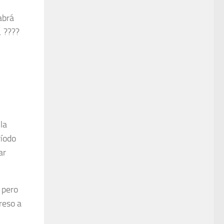
abrá
. ????
la
ríodo
ar
 pero
reso a