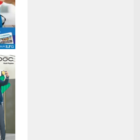
Promociones BACK to school 2018 de la prensa grafica y jugueton