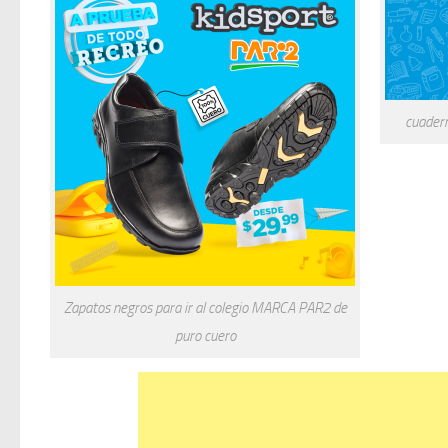
cuadern
Zapatos negros para ir al colegio MARCA PAR2 de
puro cuero