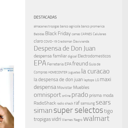
DESTACADAS
banco agricola
banco promerica
almacenes tropigas
Black Friday
Celulares
Bebidas
camas
CARNES
claro
Davivienda
COVID-19
Credisiman
Despensa de Don Juan
despensa familiar
Electrodomesticos
digicel
EPA
freund
Ferreteria EPA
Guia de
la curacao
Compras
HOMECENTER
Juguetes
maxi
la despensa de don juan
laptops
LG
despensa
Muebles
Movistar
prado
omnisport
prisma moda
online
sears
raf
RadioShack
samsung
radio shack
super selectos
siman
tigo
walmart
vidri
tropigas
Viernes Negro