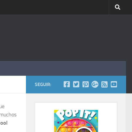
SEGUIR:
que
a muchos
hool