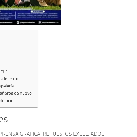
Promocion escolar en la compras DEPOSITO DE TELAS
rmir
s de texto
apelería
pañeros de nuevo
 de ocio
es
 PRENSA GRAFICA, REPUESTOS EXCEL, ADOC