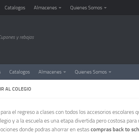
Catalogos
Almacenes
Quienes Somos
Cupones y rebajas
s
Catalogos
Almacenes
Quienes Somos
IR AL COLEGIO
ara el regreso a clases con todos los accesorios escolares 
colegio y a la escuela es una etapa divertida pero costosa par
mociones donde podras ahorrar en estas
compras back to sc