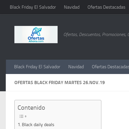
Black Friday El Salvador
Navidad
Ofertas Destacadas
Saltar al contenido
Ofertas, Descuentos, Promociones, 
Black Friday El Salvador
Navidad
Ofertas Destacada
OFERTAS BLACK FRIDAY MARTES 26.NOV.19
Contenido
Black daily deals