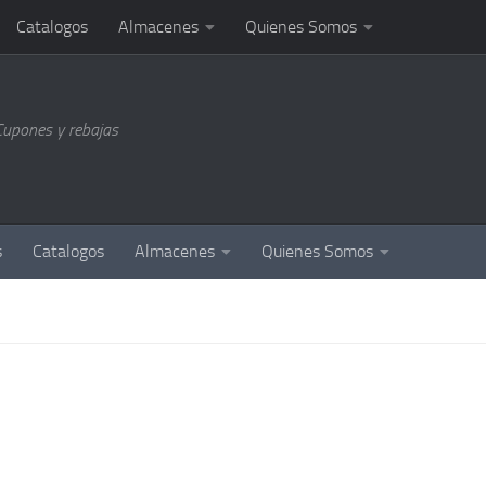
Catalogos
Almacenes
Quienes Somos
Cupones y rebajas
s
Catalogos
Almacenes
Quienes Somos