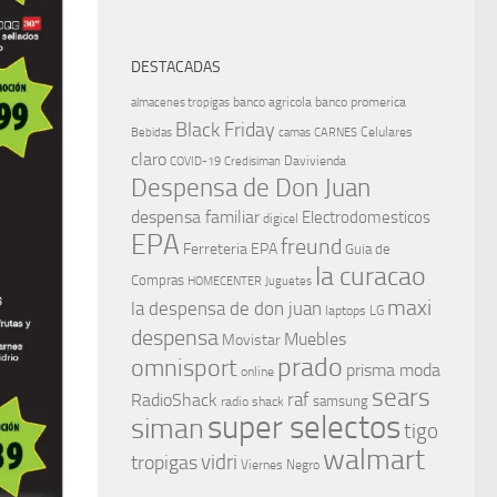
DESTACADAS
banco agricola
banco promerica
almacenes tropigas
Black Friday
Celulares
Bebidas
camas
CARNES
claro
Davivienda
COVID-19
Credisiman
Despensa de Don Juan
despensa familiar
Electrodomesticos
digicel
EPA
freund
Ferreteria EPA
Guia de
la curacao
Compras
HOMECENTER
Juguetes
maxi
la despensa de don juan
laptops
LG
despensa
Muebles
Movistar
prado
omnisport
prisma moda
online
sears
raf
RadioShack
samsung
radio shack
super selectos
siman
tigo
walmart
vidri
tropigas
Viernes Negro