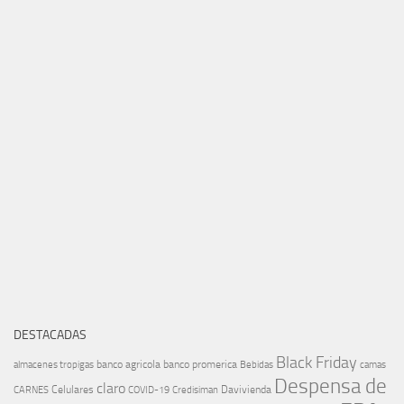
DESTACADAS
Black Friday
banco agricola
banco promerica
almacenes tropigas
Bebidas
camas
Despensa de
claro
Celulares
Davivienda
CARNES
COVID-19
Credisiman