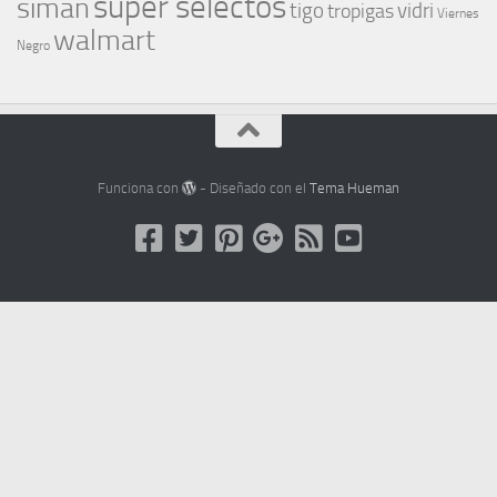
super selectos
siman
tigo
vidri
tropigas
Viernes
walmart
Negro
Funciona con
- Diseñado con el
Tema Hueman