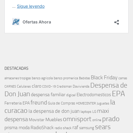
DESTACADAS
Black Friday
banco agricola
banco promerica
almacenes tropigas
Bebidas
camas
Despensa de
claro
Celulares
Davivienda
CARNES
COVID-19
Credisiman
EPA
Don Juan
despensa familiar
Electrodomesticos
digicel
la
freund
Ferreteria EPA
Guia de Compras
HOMECENTER
Juguetes
curacao
maxi
la despensa de don juan
laptops
LG
prado
omnisport
despensa
Muebles
Movistar
online
sears
raf
prisma moda
RadioShack
samsung
radio shack