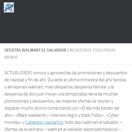
Saltar al contenido
OFERTAS WALMART EL SALVADOR
ENCUESTRAS TODO PAGAS
MENOS
ACTUALIZADO, conoce y aprovechas las promociones y descuentos
de navidad y fin de año. Durante el ultimo trimestre del año tiendas
y almacenes walmart, maxi despensa, despensa familiar y la
despensa de don juan inician una temporadas llena de muchas
promociones y descuentos, las mejores ofertas se reunen y
disparan mucho ahorro comenzando con «El día más barato del
año», «Black weekend», «Viernes negro y black friday», «Cyber
monday» y
Catalogos navideños
. todo aquí walmart el salvador –
ofertas de la semana – walmart el salvador electrodomésticos –